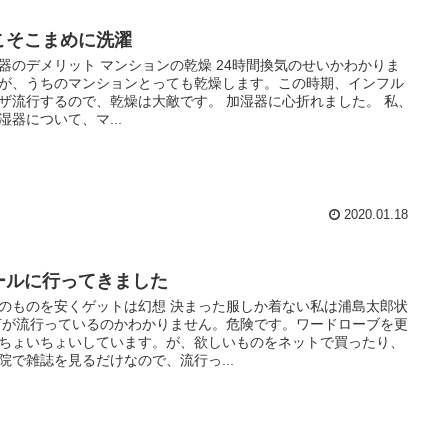
こそこまめに洗濯
器のデメリット マンションの乾燥 24時間換気のせいかわかりま
が、うちのマンションとっても乾燥します。この時期、インフル
ザ流行するので、乾燥は大敵です。 加湿器に心折れました。 私、
湿器について、マ...
2020.01.18
ールに行ってきました
のものを安くゲットは幻想 決まった服しか着ない私は浦島太郎状
何が流行っているのかわかりません。危険です。ワードローブを更
ちょいちょいしています。が、欲しいものをネットで買ったり、
院で雑誌を見るだけなので、流行っ...