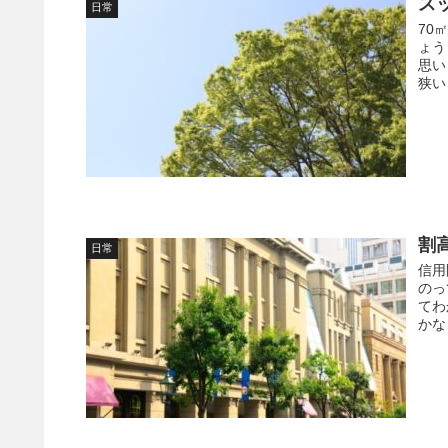
ス
日常
70
ょう
思い
狭い
割
日常
信用
のっ
てわ
かな