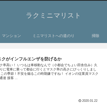
ラクミニマリスト
マンション
ミニマリストへの道のり
掃除
スクがインフルエンザを防げるか
ク率高い！ いつもは車移動なんで（小都会でちょい田舎住み）久
りに電車に乗って都会に行くとマスク率の高さにびっくりしまし
 この季節！不安を煽るこの時期嫌ですね！ イオンの従業員マスク
達 接客 ...
2020.01.22