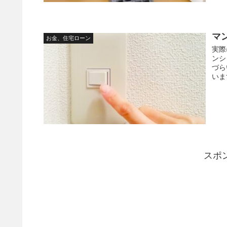
マ
お金、住宅ローン
実際
ンシ
づら
いま
スポ