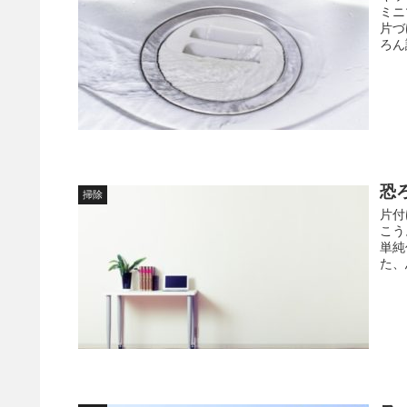
ミニ
片づ
ろん
恐
掃除
片付
こう
単純
た、