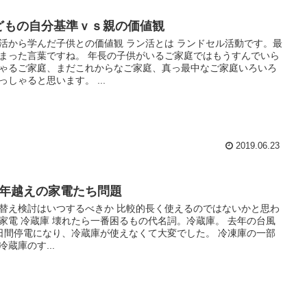
どもの自分基準ｖｓ親の価値観
活から学んだ子供との価値観 ラン活とは ランドセル活動です。最
まった言葉ですね。 年長の子供がいるご家庭ではもうすんでいら
ゃるご家庭、まだこれからなご家庭、真っ最中なご家庭いろいろ
っしゃると思います。 ...
2019.06.23
０年越えの家電たち問題
替え検討はいつするべきか 比較的長く使えるのではないかと思わ
家電 冷蔵庫 壊れたら一番困るもの代名詞。冷蔵庫。 去年の台風
日間停電になり、冷蔵庫が使えなくて大変でした。 冷凍庫の一部
冷蔵庫のす...