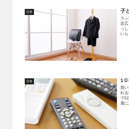
子
日常
ラン
近広
っし
いら
1
日常
買い
れる
で5
屋に