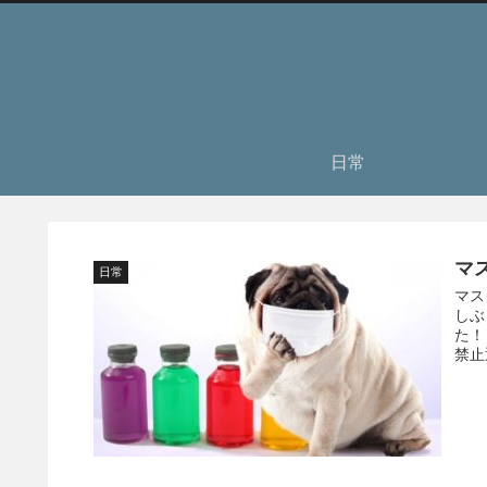
日常
マ
日常
マス
しぶ
た！
禁止通