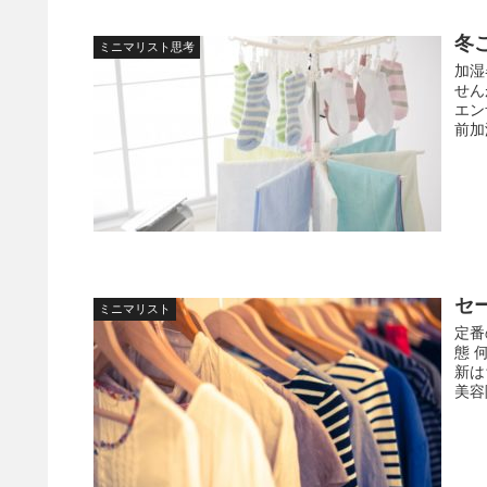
冬
ミニマリスト思考
加湿
せん
エン
前加
セ
ミニマリスト
定番
態 
新は
美容