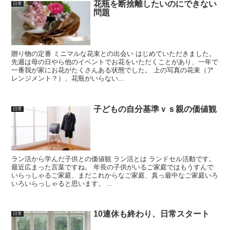
花瓶を断捨離したいのにできない
日常
問題
贈り物の定番 ミニマルな花束との出会い はじめていただきました。
先週は母の日やら他のイベントでお花をいただくことがあり、一年で
一番我が家にお花がたくさんある状態でした。 上の写真の花束（ア
レンジメント？）、花瓶がいらない...
子どもの自分基準ｖｓ親の価値観
日常
ラン活から学んだ子供との価値観 ラン活とは ランドセル活動です。
最近広まった言葉ですね。 年長の子供がいるご家庭ではもうすんで
いらっしゃるご家庭、まだこれからなご家庭、真っ最中なご家庭いろ
いろいらっしゃると思います。 ...
10連休も終わり、日常スタート
日常