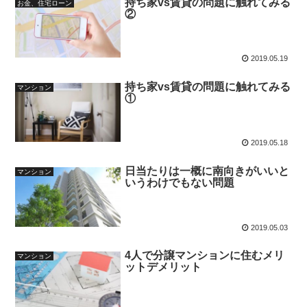
持ち家vs賃貸の問題に触れてみる
お金、住宅ローン
②
2019.05.19
持ち家vs賃貸の問題に触れてみる
マンション
①
2019.05.18
日当たりは一概に南向きがいいと
マンション
いうわけでもない問題
2019.05.03
4人で分譲マンションに住むメリ
マンション
ットデメリット