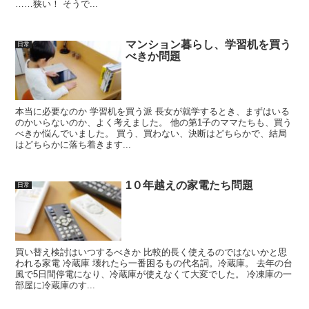
……狭い！ そうで...
マンション暮らし、学習机を買う
日常
べきか問題
本当に必要なのか 学習机を買う派 長女が就学するとき、まずはいる
のかいらないのか、よく考えました。 他の第1子のママたちも、買う
べきか悩んでいました。 買う、買わない、決断はどちらかで、結局
はどちらかに落ち着きます...
1０年越えの家電たち問題
日常
買い替え検討はいつするべきか 比較的長く使えるのではないかと思
われる家電 冷蔵庫 壊れたら一番困るもの代名詞。冷蔵庫。 去年の台
風で5日間停電になり、冷蔵庫が使えなくて大変でした。 冷凍庫の一
部屋に冷蔵庫のす...