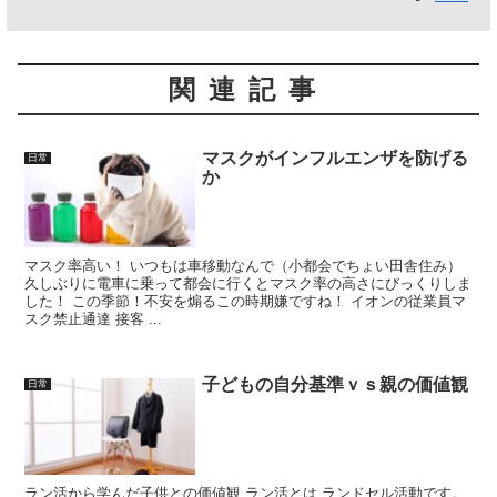
関連記事
マスクがインフルエンザを防げる
日常
か
マスク率高い！ いつもは車移動なんで（小都会でちょい田舎住み）
久しぶりに電車に乗って都会に行くとマスク率の高さにびっくりしま
した！ この季節！不安を煽るこの時期嫌ですね！ イオンの従業員マ
スク禁止通達 接客 ...
子どもの自分基準ｖｓ親の価値観
日常
ラン活から学んだ子供との価値観 ラン活とは ランドセル活動です。