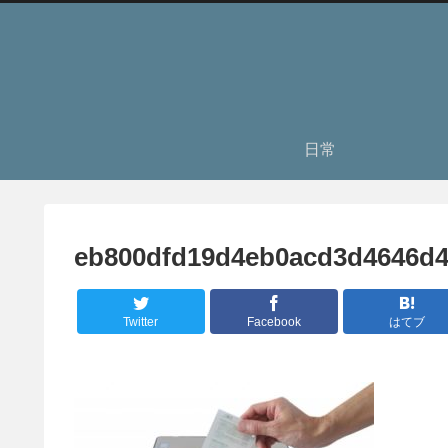
日常
eb800dfd19d4eb0acd3d4646d
Twitter
Facebook
はてブ