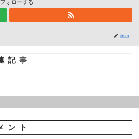
aをフォローする
itoka
連記事
メント