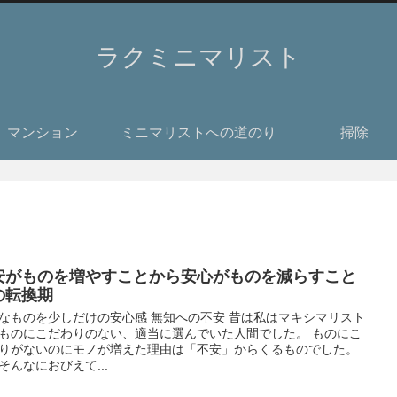
ラクミニマリスト
マンション
ミニマリストへの道のり
掃除
安がものを増やすことから安心がものを減らすこと
の転換期
なものを少しだけの安心感 無知への不安 昔は私はマキシマリスト
ものにこだわりのない、適当に選んでいた人間でした。 ものにこ
りがないのにモノが増えた理由は「不安」からくるものでした。
そんなにおびえて...