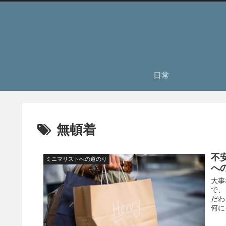
日常
無頓着
不
ミニマリストへの道のり
へ
大事
で、
だわ
何に