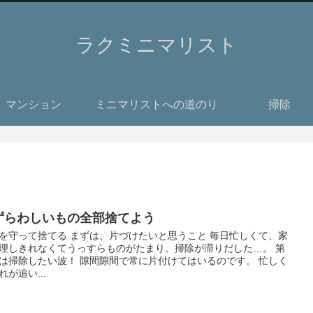
ラクミニマリスト
マンション
ミニマリストへの道のり
掃除
ずらわしいもの全部捨てよう
を守って捨てる まずは、片づけたいと思うこと 毎日忙しくて、家
理しきれなくてうっすらものがたまり、掃除が滞りだした…。 第
は掃除したい波！ 隙間隙間で常に片付けてはいるのです。 忙しく
れが追い...