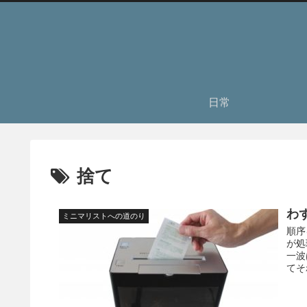
日常
捨て
わ
ミニマリストへの道のり
順序
が処
一波
てそ