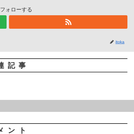
aをフォローする
itoka
連記事
メント