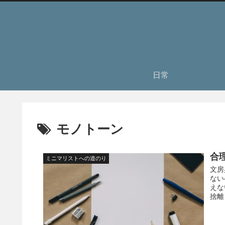
日常
モノトーン
合
ミニマリストへの道のり
文房
ない
えな
捨離