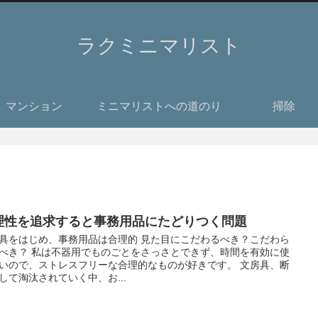
ラクミニマリスト
マンション
ミニマリストへの道のり
掃除
理性を追求すると事務用品にたどりつく問題
具をはじめ、事務用品は合理的 見た目にこだわるべき？こだわら
べき？ 私は不器用でものごとをさっさとできず、時間を有効に使
いので、ストレスフリーな合理的なものが好きです。 文房具、断
して淘汰されていく中、お...