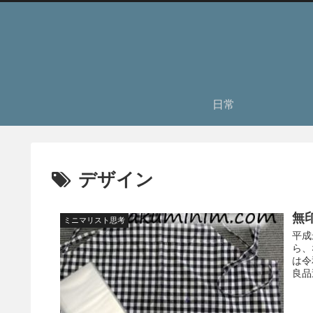
日常
デザイン
無
ミニマリスト思考
平成
ら、
は令
良品