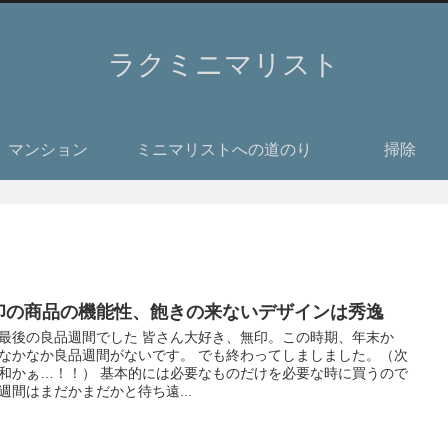
ラクミニマリスト
マンション
ミニマリストへの道のり
掃除
印の商品の機能性、飽きの来ないデザインは秀逸
最後の良品週間でした 皆さん大好き、無印。この時期、年末か
なかなか良品週間がないです。 でも終わってしましました。（次
和かぁ…！！） 基本的には必要なものだけを必要な時に買うので
週間はまだかまだかと待ち遠...